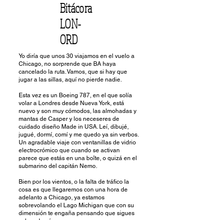
Bitácora
LON-
ORD
Yo diría que unos 30 viajamos en el vuelo a
Chicago, no sorprende que BA haya
cancelado la ruta. Vamos, que si hay que
jugar a las sillas, aquí no pierde nadie.
Esta vez es un Boeing 787, en el que solía
volar a Londres desde Nueva York, está
nuevo y son muy cómodos, las almohadas y
mantas de Casper y los neceseres de
cuidado diseño Made in USA. Leí, dibujé,
jugué, dormí, comí y me quedo ya sin verbos.
Un agradable viaje con ventanillas de vidrio
electrocrómico que cuando se activan
parece que estás en una boîte, o quizá en el
submarino del capitán Nemo.
Bien por los vientos, o la falta de tráfico la
cosa es que llegaremos con una hora de
adelanto a Chicago, ya estamos
sobrevolando el Lago Michigan que con su
dimensión te engaña pensando que sigues