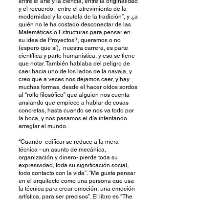
entre el arte y la ciencia, entre la originalidad
y el recuerdo, entre el atrevimiento de la
modernidad y la cautela de la tradición”, y ¿a
quién no le ha costado desconectar de las
Matemáticas o Estructuras para pensar en
su idea de Proyectos?, queramos o no
(espero que sí), nuestra carrera, es parte
científica y parte humanística, y eso se tiene
que notar. También hablaba del peligro de
caer hacia uno de los lados de la navaja, y
creo que a veces nos dejamos caer, y hay
muchas formas, desde el hacer oídos sordos
al “rollo filosófico” que alguien nos cuenta
ansiando que empiece a hablar de cosas
concretas, hasta cuando se nos va todo por
la boca, y nos pasamos el día intentando
arreglar el mundo.
“Cuando edificar se reduce a la mera
técnica –un asunto de mecánica,
organización y dinero- pierde toda su
expresividad, toda su significación social,
todo contacto con la vida”. “Me gusta pensar
en el arquitecto como una persona que usa
la técnica para crear emoción, una emoción
artística, para ser precisos”. El libro es “The
Renzo Piano Logbook”, (espero no haber
tergiversado sus palabras al traducirlas...), y