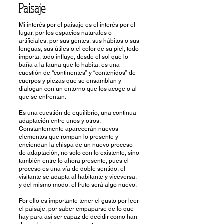
Paisaje
Mi interés por el paisaje es el interés por el
lugar, por los espacios naturales o
artificiales, por sus gentes, sus hábitos o sus
lenguas, sus útiles o el color de su piel, todo
importa, todo influye, desde el sol que lo
baña a la fauna que lo habita, es una
cuestión de “continentes” y “contenidos” de
cuerpos y piezas que se ensamblan y
dialogan con un entorno que los acoge o al
que se enfrentan.
Es una cuestión de equilibrio, una continua
adaptación entre unos y otros.
Constantemente aparecerán nuevos
elementos que rompan lo presente y
enciendan la chispa de un nuevo proceso
de adaptación, no solo con lo existente, sino
también entre lo ahora presente, pues el
proceso es una vía de doble sentido, el
visitante se adapta al habitante y viceversa,
y del mismo modo, el fruto será algo nuevo.
Por ello es importante tener el gusto por leer
el paisaje, por saber empaparse de lo que
hay para así ser capaz de decidir como han